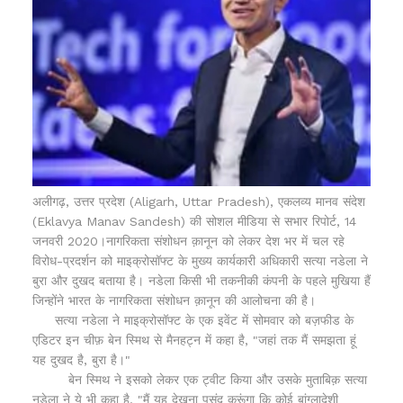
अलीगढ़, उत्तर प्रदेश (Aligarh, Uttar Pradesh), एकलव्य मानव संदेश
(Eklavya Manav Sandesh) की सोशल मीडिया से सभार रिपोर्ट, 14
जनवरी 2020।नागरिकता संशोधन क़ानून को लेकर देश भर में चल रहे
विरोध-प्रदर्शन को माइक्रोसॉफ्ट के मुख्य कार्यकारी अधिकारी सत्या नडेला ने
बुरा और दुखद बताया है। नडेला किसी भी तकनीकी कंपनी के पहले मुखिया हैं
जिन्होंने भारत के नागरिकता संशोधन क़ानून की आलोचना की है।
सत्या नडेला ने माइक्रोसॉफ्ट के एक इवेंट में सोमवार को बज़फीड के
एडिटर इन चीफ़ बेन स्मिथ से मैनहट्न में कहा है, "जहां तक मैं समझता हूं
यह दुखद है, बुरा है।"
बेन स्मिथ ने इसको लेकर एक ट्वीट किया और उसके मुताबिक़ सत्या
नडेला ने ये भी कहा है, "मैं यह देखना पसंद करूंगा कि कोई बांग्लादेशी