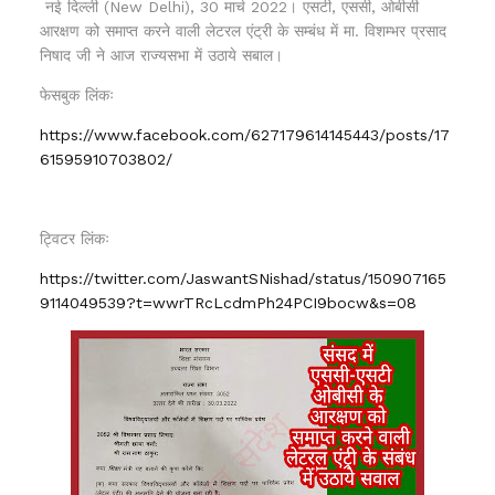
नई दिल्ली (New Delhi), 30 मार्च 2022। एसटी, एससी, ओबीसी
आरक्षण को समाप्त करने वाली लेटरल एंट्री के सम्बंध में मा. विशम्भर प्रसाद
निषाद जी ने आज राज्यसभा में उठाये सबाल।
फेसबुक लिंकः
https://www.facebook.com/627179614145443/posts/17
61595910703802/
ट्विटर लिंकः
https://twitter.com/JaswantSNishad/status/150907165
9114049539?t=wwrTRcLcdmPh24PCI9bocw&s=08